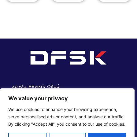
4ο χλμ. Εθνικής Οδού
Θεσσαλονίκης – Αθηνών
We value your privacy
57009 Θεσσαλονίκη
Τηλ. +30
2310 753 615
We use cookies to enhance your browsing experience,
Fax. +30
2310 752 262
serve personalised ads or content, and analyse our traffic.
e-mail
info@adamidis.gr
By clicking "Accept All", you consent to our use of cookies.